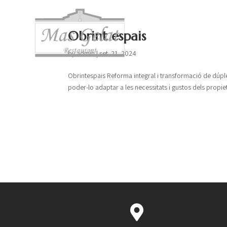
Obrint espais
by
admin
|
set. 21, 2024
Obrintespais Reforma integral i transformació de dúple
poder-lo adaptar a les necessitats i gustos dels propiet
