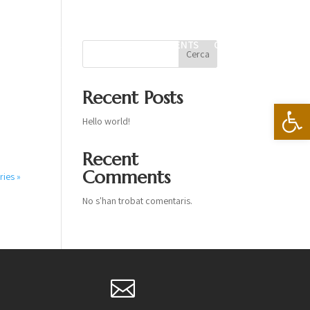
MENÚS ESPECIALS
L’ESPAI
CASAMENTS
CONTACTE
Cerca
Recent Posts
Obre la b
Hello world!
Recent
Comments
ries »
No s'han trobat comentaris.
