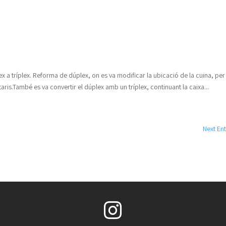
MAS GELAT
LA CARTA
x a tríplex. Reforma de dúplex, on es va modificar la ubicació de la cuina, per
aris.També es va convertir el dúplex amb un tríplex, continuant la caixa...
Next Ent
